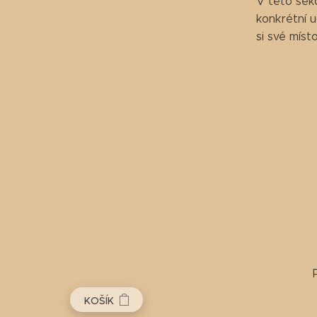
V této sek
konkrétní u
si své míst
KOŠÍK