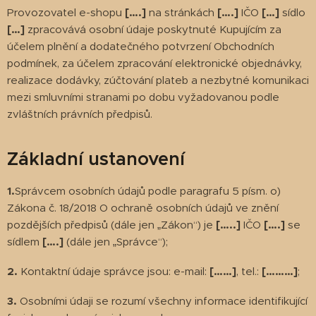
Provozovatel e-shopu
[….]
na stránkách
[….]
IČO
[…]
sídlo
[…]
zpracovává osobní údaje poskytnuté Kupujícím za
účelem plnění a dodatečného potvrzení Obchodních
podmínek, za účelem zpracování elektronické objednávky,
realizace dodávky, zúčtování plateb a nezbytné komunikaci
mezi smluvními stranami po dobu vyžadovanou podle
zvláštních právních předpisů.
Základní ustanovení
1.
Správcem osobních údajů podle paragrafu 5 písm. o)
Zákona č. 18/2018 O ochraně osobních údajů ve znění
pozdějších předpisů (dále jen „Zákon“) je
[…..]
IČO
[….]
se
sídlem
[….]
(dále jen „Správce“);
2.
Kontaktní údaje správce jsou: e-mail:
[……]
, tel.:
[………]
;
3.
Osobními údaji se rozumí všechny informace identifikující